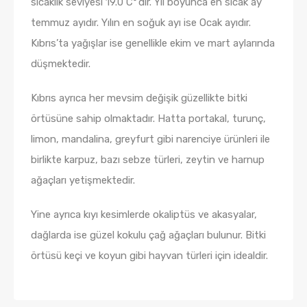
sıcaklık seviyesi 19.0 C°’dir. Yıl boyunca en sıcak ay
temmuz ayıdır. Yılın en soğuk ayı ise Ocak ayıdır.
Kıbrıs’ta yağışlar ise genellikle ekim ve mart aylarında
düşmektedir.
Kıbrıs ayrıca her mevsim değişik güzellikte bitki
örtüsüne sahip olmaktadır. Hatta portakal, turunç,
limon, mandalina, greyfurt gibi narenciye ürünleri ile
birlikte karpuz, bazı sebze türleri, zeytin ve harnup
ağaçları yetişmektedir.
Yine ayrıca kıyı kesimlerde okaliptüs ve akasyalar,
dağlarda ise güzel kokulu çağ ağaçları bulunur. Bitki
örtüsü keçi ve koyun gibi hayvan türleri için idealdir.