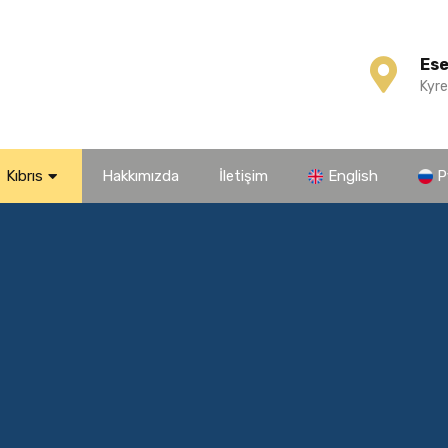
Es
Kyre
Kıbrıs
Hakkımızda
İletişim
English
Р