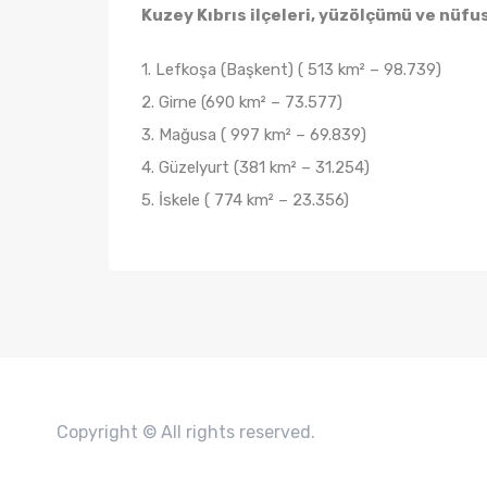
Kuzey Kıbrıs ilçeleri, yüzölçümü ve nüfu
1. Lefkoşa (Başkent) ( 513 km² – 98.739)
2. Girne (690 km² – 73.577)
3. Mağusa ( 997 km² – 69.839)
4. Güzelyurt (381 km² – 31.254)
5. İskele ( 774 km² – 23.356)
Copyright © All rights reserved.