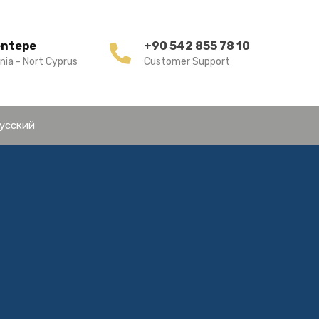
entepe
+90 542 855 78 10
nia - Nort Cyprus
Customer Support
усский