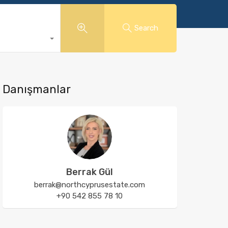
Search
Danışmanlar
Berrak Gül
berrak@northcyprusestate.com
+90 542 855 78 10