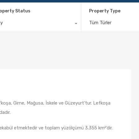
operty Status
Property Type
ny
Tüm Türler
efkoşa, Girne, Mağusa, İskele ve Güzeyurt’tur. Lefkoşa
adır.
e tekabül etmektedir ve toplam yüzölçümü 3.355 km²’dir.